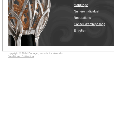
Marquage
Numéro individuel
Réparations
Conseil d’entreposage
Entretien
copyright © 2014 Donoyer, tous droits réservés
Conditions d'utilisation